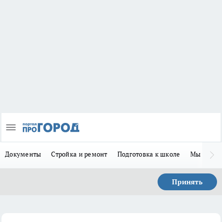
Документы
Стройка и ремонт
Подготовка к школе
Мы в MA
Принять