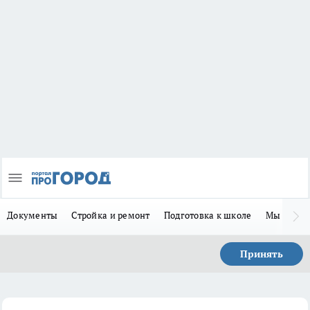
Документы
Стройка и ремонт
Подготовка к школе
Мы в MA
Принять