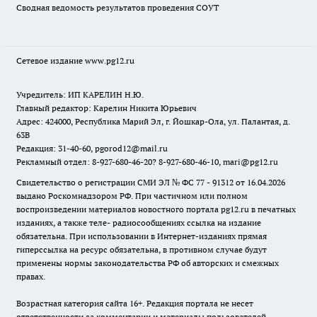
Сводная ведомость результатов проведения СОУТ
Сетевое издание www.pg12.ru
Учредитель: ИП КАРЕЛИН Н.Ю.
Главный редактор: Карелин Никита Юрьевич
Адрес: 424000, Республика Марий Эл, г. Йошкар-Ола, ул. Палантая, д.
63В
Редакция: 31-40-60, pgorod12@mail.ru
Рекламный отдел: 8-927-680-46-20? 8-927-680-46-10, mari@pg12.ru
Свидетельство о регистрации СМИ ЭЛ № ФС 77 - 91312 от 16.04.2026
выдано Роскомнадзором РФ. При частичном или полном
воспроизведении материалов новостного портала pg12.ru в печатных
изданиях, а также теле- радиосообщениях ссылка на издание
обязательна. При использовании в Интернет-изданиях прямая
гиперссылка на ресурс обязательна, в противном случае будут
применены нормы законодательства РФ об авторских и смежных
правах.
Возрастная категория сайта 16+. Редакция портала не несет
ответственности за комментарии и материалы пользователей,