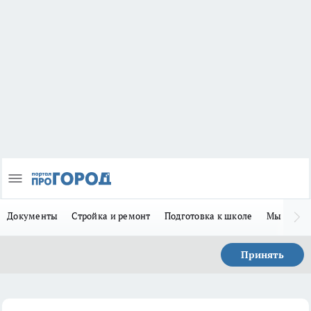
Документы
Стройка и ремонт
Подготовка к школе
Мы в MA
Принять