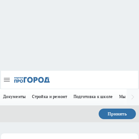
Документы
Стройка и ремонт
Подготовка к школе
Мы в MA
Принять