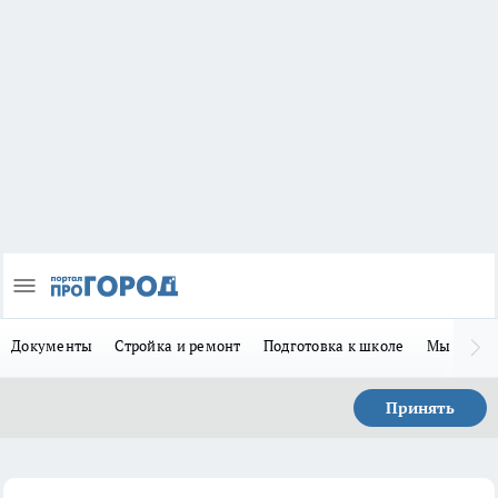
Документы
Стройка и ремонт
Подготовка к школе
Мы в MA
Принять