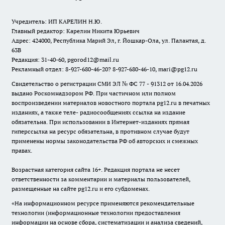
Учредитель: ИП КАРЕЛИН Н.Ю.
Главный редактор: Карелин Никита Юрьевич
Адрес: 424000, Республика Марий Эл, г. Йошкар-Ола, ул. Палантая, д.
63В
Редакция: 31-40-60, pgorod12@mail.ru
Рекламный отдел: 8-927-680-46-20? 8-927-680-46-10, mari@pg12.ru
Свидетельство о регистрации СМИ ЭЛ № ФС 77 - 91312 от 16.04.2026
выдано Роскомнадзором РФ. При частичном или полном
воспроизведении материалов новостного портала pg12.ru в печатных
изданиях, а также теле- радиосообщениях ссылка на издание
обязательна. При использовании в Интернет-изданиях прямая
гиперссылка на ресурс обязательна, в противном случае будут
применены нормы законодательства РФ об авторских и смежных
правах.
Возрастная категория сайта 16+. Редакция портала не несет
ответственности за комментарии и материалы пользователей,
размещенные на сайте pg12.ru и его субдоменах.
«На информационном ресурсе применяются рекомендательные
технологии (информационные технологии предоставления
информации на основе сбора, систематизации и анализа сведений,