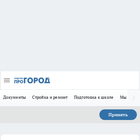
Документы
Стройка и ремонт
Подготовка к школе
Мы в MA
Принять