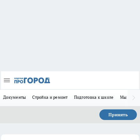
Документы
Стройка и ремонт
Подготовка к школе
Мы в MA
Принять