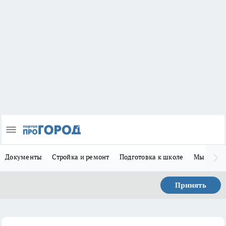
Документы
Стройка и ремонт
Подготовка к школе
Мы в MA
Принять