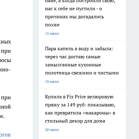
бане, а когда построили свою,
нас к себе не пустили - о
причинах мы догадались
позже
13 июля
жных
Пара капель в воду и забыла:
 при
через час достаю самые
росы
замызганные кухонные
но-
полотенца свежими и чистыми
19 июля
Купила в Fix Price велюровую
 при
пряжу за 149 руб: показываю,
нной
как превратила «макароны» в
м.
стильный декор для дома
20 июля
огов