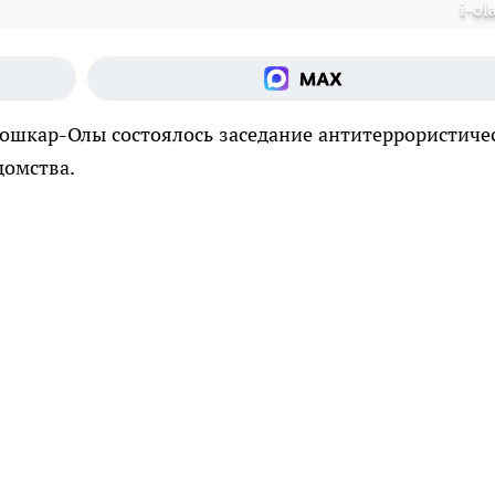
i-ol
 Йошкар-Олы состоялось заседание антитеррористиче
домства.