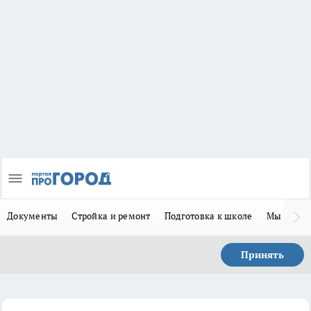
Документы
Стройка и ремонт
Подготовка к школе
Мы в MA
Принять