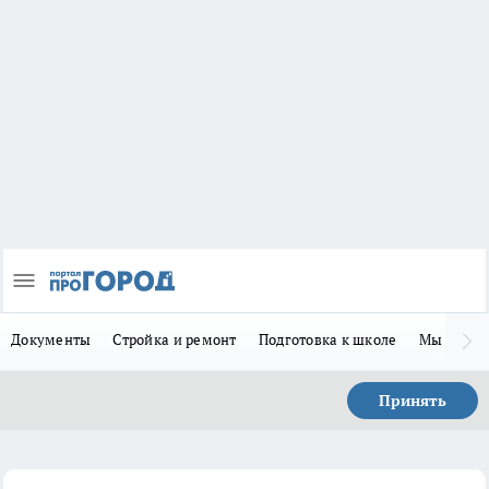
Документы
Стройка и ремонт
Подготовка к школе
Мы в MA
Принять