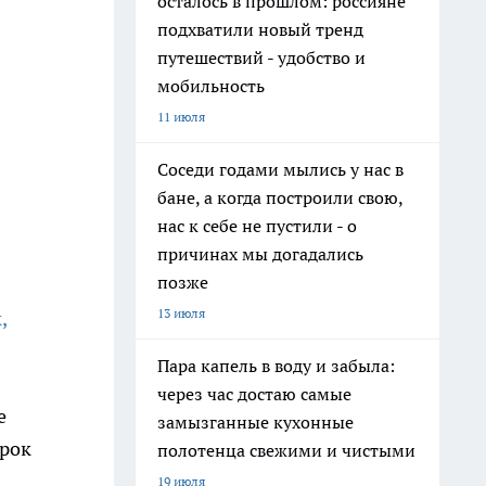
осталось в прошлом: россияне
подхватили новый тренд
путешествий - удобство и
мобильность
11 июля
Соседи годами мылись у нас в
бане, а когда построили свою,
нас к себе не пустили - о
причинах мы догадались
позже
13 июля
,
Пара капель в воду и забыла:
через час достаю самые
е
замызганные кухонные
срок
полотенца свежими и чистыми
19 июля