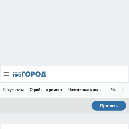
Документы
Стройка и ремонт
Подготовка к школе
Мы в MA
Принять