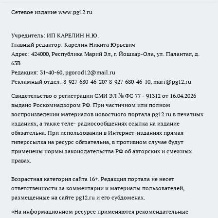
Сетевое издание www.pg12.ru
Учредитель: ИП КАРЕЛИН Н.Ю.
Главный редактор: Карелин Никита Юрьевич
Адрес: 424000, Республика Марий Эл, г. Йошкар-Ола, ул. Палантая, д.
63В
Редакция: 31-40-60, pgorod12@mail.ru
Рекламный отдел: 8-927-680-46-20? 8-927-680-46-10, mari@pg12.ru
Свидетельство о регистрации СМИ ЭЛ № ФС 77 - 91312 от 16.04.2026
выдано Роскомнадзором РФ. При частичном или полном
воспроизведении материалов новостного портала pg12.ru в печатных
изданиях, а также теле- радиосообщениях ссылка на издание
обязательна. При использовании в Интернет-изданиях прямая
гиперссылка на ресурс обязательна, в противном случае будут
применены нормы законодательства РФ об авторских и смежных
правах.
Возрастная категория сайта 16+. Редакция портала не несет
ответственности за комментарии и материалы пользователей,
размещенные на сайте pg12.ru и его субдоменах.
«На информационном ресурсе применяются рекомендательные