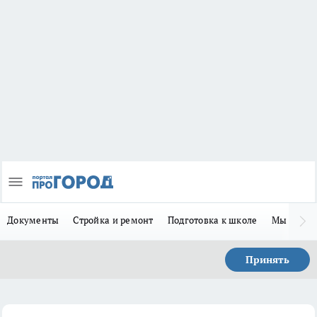
Документы
Стройка и ремонт
Подготовка к школе
Мы в MA
Принять