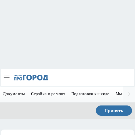
Документы
Стройка и ремонт
Подготовка к школе
Мы в MA
Принять