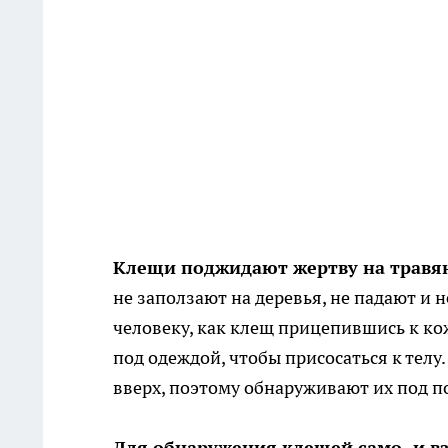
Клещи поджидают жертву на травя
не заползают на деревья, не падают и 
человеку, как клещ прицепившись к кож
под одеждой, чтобы присосаться к телу.
вверх, поэтому обнаруживают их под по
Для обнаружения клещей само- и в