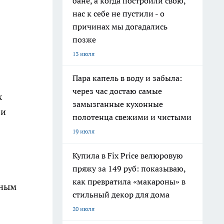
бане, а когда построили свою,
нас к себе не пустили - о
причинах мы догадались
позже
13 июля
Пара капель в воду и забыла:
через час достаю самые
х
замызганные кухонные
 и
полотенца свежими и чистыми
19 июля
Купила в Fix Price велюровую
пряжу за 149 руб: показываю,
как превратила «макароны» в
сным
стильный декор для дома
20 июля