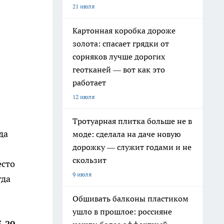
21 июля
Картонная коробка дороже
золота: спасает грядки от
сорняков лучше дорогих
геотканей — вот как это
работает
12 июля
Тротуарная плитка больше не в
да
моде: сделала на даче новую
дорожку — служит годами и не
скользит
есто
9 июля
гда
Обшивать балконы пластиком
ушло в прошлое: россияне
-20