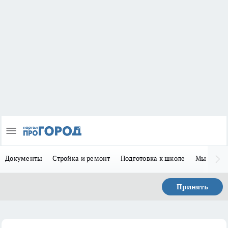
Документы
Стройка и ремонт
Подготовка к школе
Мы в MA
Принять