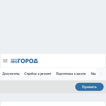
Документы
Стройка и ремонт
Подготовка к школе
Мы в MA
Принять