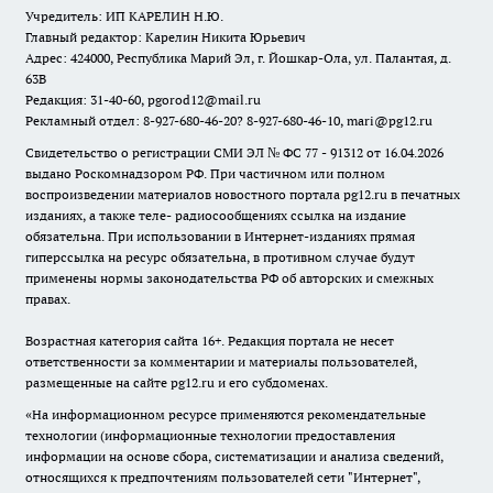
Учредитель: ИП КАРЕЛИН Н.Ю.
Главный редактор: Карелин Никита Юрьевич
Адрес: 424000, Республика Марий Эл, г. Йошкар-Ола, ул. Палантая, д.
63В
Редакция: 31-40-60, pgorod12@mail.ru
Рекламный отдел: 8-927-680-46-20? 8-927-680-46-10, mari@pg12.ru
Свидетельство о регистрации СМИ ЭЛ № ФС 77 - 91312 от 16.04.2026
выдано Роскомнадзором РФ. При частичном или полном
воспроизведении материалов новостного портала pg12.ru в печатных
изданиях, а также теле- радиосообщениях ссылка на издание
обязательна. При использовании в Интернет-изданиях прямая
гиперссылка на ресурс обязательна, в противном случае будут
применены нормы законодательства РФ об авторских и смежных
правах.
Возрастная категория сайта 16+. Редакция портала не несет
ответственности за комментарии и материалы пользователей,
размещенные на сайте pg12.ru и его субдоменах.
«На информационном ресурсе применяются рекомендательные
технологии (информационные технологии предоставления
информации на основе сбора, систематизации и анализа сведений,
относящихся к предпочтениям пользователей сети "Интернет",