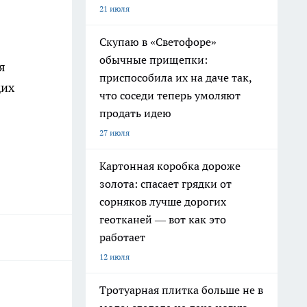
21 июля
Скупаю в «Светофоре»
обычные прищепки:
я
приспособила их на даче так,
щих
что соседи теперь умоляют
продать идею
27 июля
Картонная коробка дороже
золота: спасает грядки от
сорняков лучше дорогих
геотканей — вот как это
работает
12 июля
Тротуарная плитка больше не в