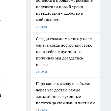
осталось в прошлом: россияне
подхватили новый тренд
путешествий - удобство и
мобильность
о
11 июля
Соседи годами мылись у нас в
бане, а когда построили свою,
нас к себе не пустили - о
причинах мы догадались
позже
13 июля
й
Пара капель в воду и забыла:
через час достаю самые
и
замызганные кухонные
полотенца свежими и чистыми
19 июля