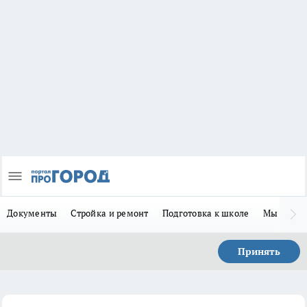
Документы
Стройка и ремонт
Подготовка к школе
Мы в MA
Принять