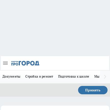
Документы
Стройка и ремонт
Подготовка к школе
Мы в MA
Принять