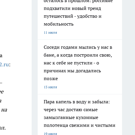
осталось в прошлом: россияне
подхватили новый тренд
путешествий - удобство и
мобильность
11 июля
Соседи годами мылись у нас в
бане, а когда построили свою,
а
нас к себе не пустили - о
2.ru
:
причинах мы догадались
позже
—
13 июля
ее
а
Пара капель в воду и забыла:
 на
через час достаю самые
замызганные кухонные
полотенца свежими и чистыми
ол.
19 июля