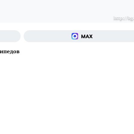
http://bg
сипедов