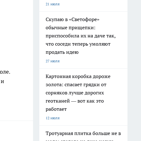
21 июля
Скупаю в «Светофоре»
обычные прищепки:
приспособила их на даче так,
что соседи теперь умоляют
продать идею
27 июля
оле.
Картонная коробка дороже
 и
золота: спасает грядки от
сорняков лучше дорогих
геотканей — вот как это
работает
12 июля
Тротуарная плитка больше не в