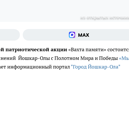
из открытых источни
ой патриотической акции
«Вахта памяти» состоитс
динений Йошкар-Олы с Полотном Мира и Победы
«М
щает информационный портал
"Город Йошкар-Ола"