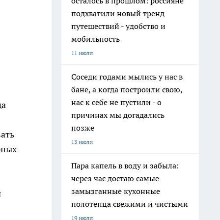
осталось в прошлом: россияне
подхватили новый тренд
путешествий - удобство и
мобильность
11 июля
Соседи годами мылись у нас в
бане, а когда построили свою,
нас к себе не пустили - о
да
причинах мы догадались
позже
вать
13 июля
рных
Пара капель в воду и забыла:
через час достаю самые
замызганные кухонные
й
полотенца свежими и чистыми
19 июля