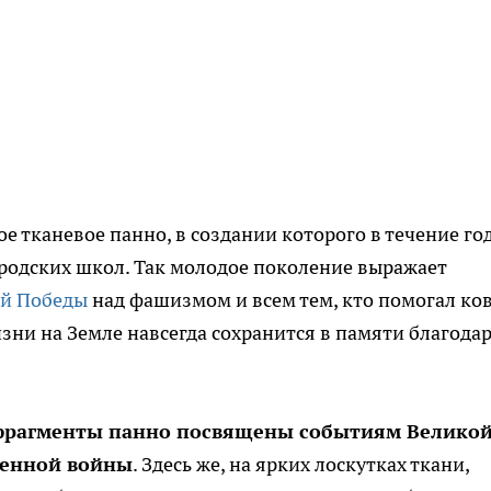
ое тканевое панно, в создании которого в течение го
родских школ. Так молодое поколение выражает
ой Победы
над фашизмом и всем тем, кто помогал ко
изни на Земле навсегда сохранится в памяти благода
фрагменты панно посвящены событиям Велико
венной войны
. Здесь же, на ярких лоскутках ткани,