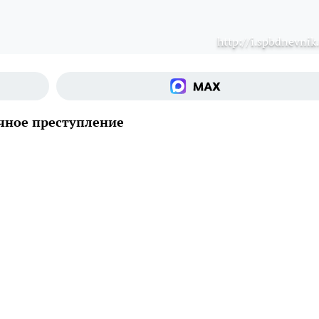
http://i.spbdnevnik.
ичное преступление