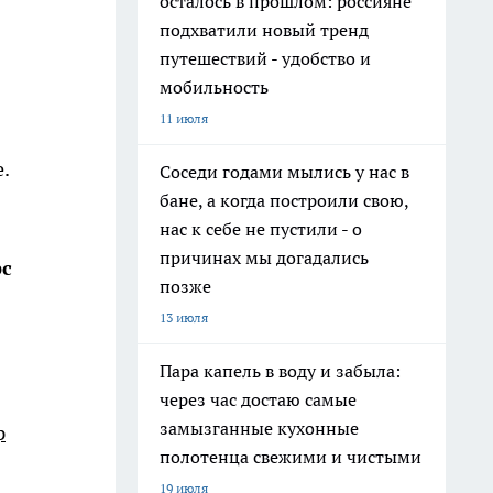
осталось в прошлом: россияне
подхватили новый тренд
путешествий - удобство и
мобильность
11 июля
е.
Соседи годами мылись у нас в
бане, а когда построили свою,
нас к себе не пустили - о
причинах мы догадались
с
позже
13 июля
Пара капель в воду и забыла:
через час достаю самые
замызганные кухонные
р
полотенца свежими и чистыми
19 июля