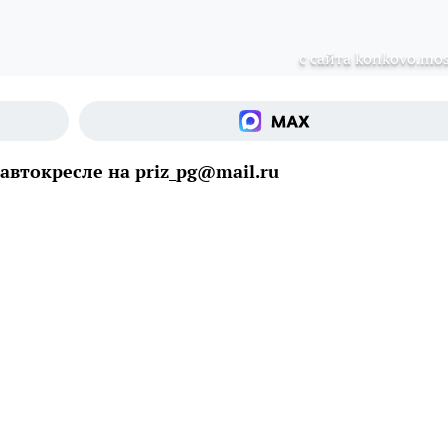
с сайта konkovo.mos
автокресле на priz_pg@mail.ru