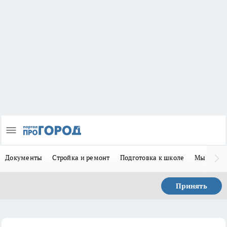
Документы
Стройка и ремонт
Подготовка к школе
Мы в MA
Принять