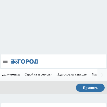
Документы
Стройка и ремонт
Подготовка к школе
Мы в MA
Принять