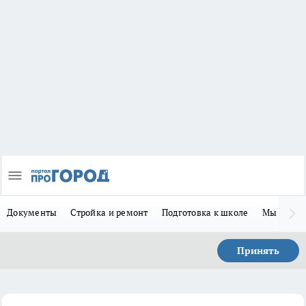
Документы
Стройка и ремонт
Подготовка к школе
Мы в MA
Принять