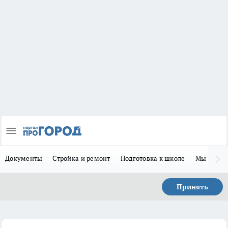
Документы
Стройка и ремонт
Подготовка к школе
Мы в MA
Принять