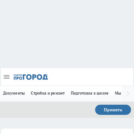
Документы
Стройка и ремонт
Подготовка к школе
Мы в MA
Принять