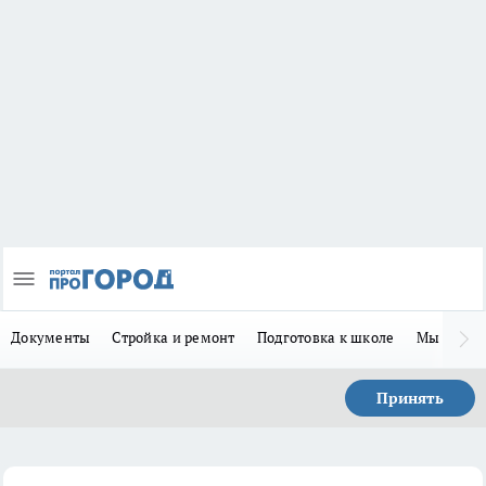
Документы
Стройка и ремонт
Подготовка к школе
Мы в MA
Принять