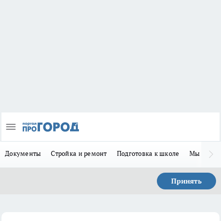
Документы
Стройка и ремонт
Подготовка к школе
Мы в MA
Принять