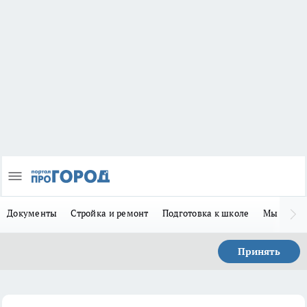
Документы
Стройка и ремонт
Подготовка к школе
Мы в MA
Принять