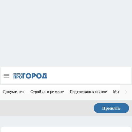
Документы
Стройка и ремонт
Подготовка к школе
Мы в MA
Принять