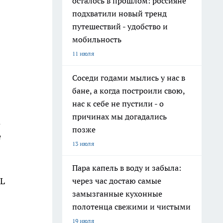
осталось в прошлом: россияне
подхватили новый тренд
путешествий - удобство и
мобильность
11 июля
Соседи годами мылись у нас в
бане, а когда построили свою,
нас к себе не пустили - о
причинах мы догадались
а
позже
е
13 июля
Пара капель в воду и забыла:
EL
через час достаю самые
замызганные кухонные
полотенца свежими и чистыми
19 июля