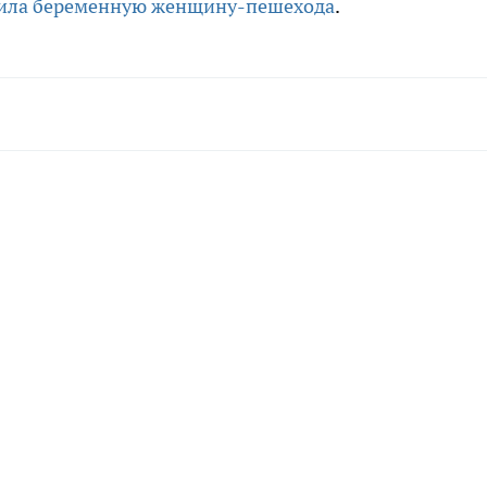
била беременную женщину-пешехода
.