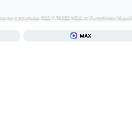
ппы по пропаганде БДД УГИБДД МВД по Республике Марий