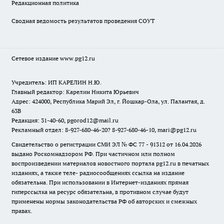
Редакционная политика
Сводная ведомость результатов проведения СОУТ
Сетевое издание www.pg12.ru
Учредитель: ИП КАРЕЛИН Н.Ю.
Главный редактор: Карелин Никита Юрьевич
Адрес: 424000, Республика Марий Эл, г. Йошкар-Ола, ул. Палантая, д.
63В
Редакция: 31-40-60, pgorod12@mail.ru
Рекламный отдел: 8-927-680-46-20? 8-927-680-46-10, mari@pg12.ru
Свидетельство о регистрации СМИ ЭЛ № ФС 77 - 91312 от 16.04.2026
выдано Роскомнадзором РФ. При частичном или полном
воспроизведении материалов новостного портала pg12.ru в печатных
изданиях, а также теле- радиосообщениях ссылка на издание
обязательна. При использовании в Интернет-изданиях прямая
гиперссылка на ресурс обязательна, в противном случае будут
применены нормы законодательства РФ об авторских и смежных
правах.