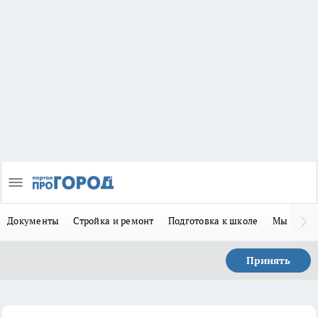
Документы
Стройка и ремонт
Подготовка к школе
Мы в MA
Принять