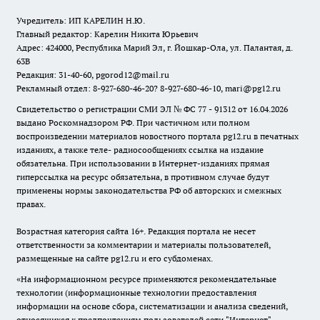
Учредитель: ИП КАРЕЛИН Н.Ю.
Главный редактор: Карелин Никита Юрьевич
Адрес: 424000, Республика Марий Эл, г. Йошкар-Ола, ул. Палантая, д.
63В
Редакция: 31-40-60, pgorod12@mail.ru
Рекламный отдел: 8-927-680-46-20? 8-927-680-46-10, mari@pg12.ru
Свидетельство о регистрации СМИ ЭЛ № ФС 77 - 91312 от 16.04.2026
выдано Роскомнадзором РФ. При частичном или полном
воспроизведении материалов новостного портала pg12.ru в печатных
изданиях, а также теле- радиосообщениях ссылка на издание
обязательна. При использовании в Интернет-изданиях прямая
гиперссылка на ресурс обязательна, в противном случае будут
применены нормы законодательства РФ об авторских и смежных
правах.
Возрастная категория сайта 16+. Редакция портала не несет
ответственности за комментарии и материалы пользователей,
размещенные на сайте pg12.ru и его субдоменах.
«На информационном ресурсе применяются рекомендательные
технологии (информационные технологии предоставления
информации на основе сбора, систематизации и анализа сведений,
относящихся к предпочтениям пользователей сети "Интернет",