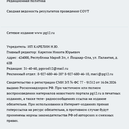
Редакционная политика
Сводная ведомость результатов проведения СОУТ
Сетевое издание www.pg12.ru
Учредитель: ИП КАРЕЛИН Н.Ю.
Главный редактор: Карелин Никита Юрьевич
Адрес: 424000, Республика Марий Эл, г. Йошкар-Ола, ул. Палантая, д.
63В
Редакция: 31-40-60, pgorod12@mail.ru
Рекламный отдел: 8-927-680-46-20? 8-927-680-46-10, mari@pg12.ru
Свидетельство о регистрации СМИ ЭЛ № ФС 77 - 91312 от 16.04.2026
выдано Роскомнадзором РФ. При частичном или полном
воспроизведении материалов новостного портала pg12.ru в печатных
изданиях, а также теле- радиосообщениях ссылка на издание
обязательна. При использовании в Интернет-изданиях прямая
гиперссылка на ресурс обязательна, в противном случае будут
применены нормы законодательства РФ об авторских и смежных
правах.