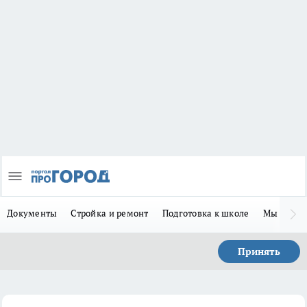
Документы
Стройка и ремонт
Подготовка к школе
Мы в MA
Принять