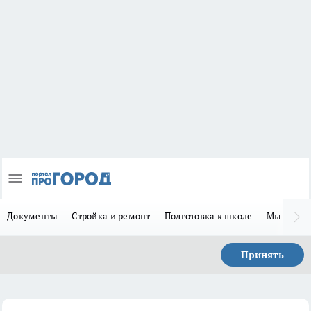
Документы
Стройка и ремонт
Подготовка к школе
Мы в MA
Принять