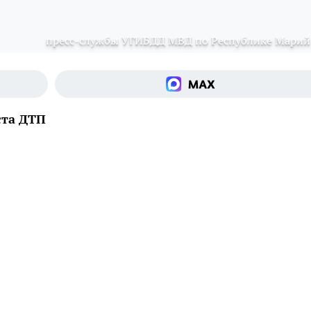
пресс-службы УГИБДД МВД по Республике Марий
ста ДТП