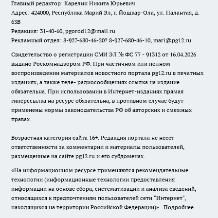
Главный редактор: Карелин Никита Юрьевич
Адрес: 424000, Республика Марий Эл, г. Йошкар-Ола, ул. Палантая, д.
63В
Редакция: 31-40-60, pgorod12@mail.ru
Рекламный отдел: 8-927-680-46-20? 8-927-680-46-10, mari@pg12.ru
Свидетельство о регистрации СМИ ЭЛ № ФС 77 - 91312 от 16.04.2026
выдано Роскомнадзором РФ. При частичном или полном
воспроизведении материалов новостного портала pg12.ru в печатных
изданиях, а также теле- радиосообщениях ссылка на издание
обязательна. При использовании в Интернет-изданиях прямая
гиперссылка на ресурс обязательна, в противном случае будут
применены нормы законодательства РФ об авторских и смежных
правах.
Возрастная категория сайта 16+. Редакция портала не несет
ответственности за комментарии и материалы пользователей,
размещенные на сайте pg12.ru и его субдоменах.
«На информационном ресурсе применяются рекомендательные
технологии (информационные технологии предоставления
информации на основе сбора, систематизации и анализа сведений,
относящихся к предпочтениям пользователей сети "Интернет",
находящихся на территории Российской Федерации)».
Подробнее