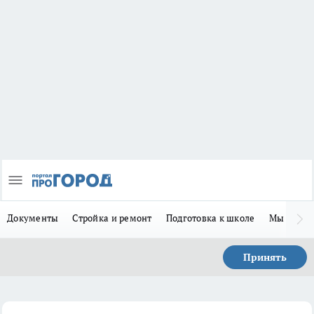
Документы
Стройка и ремонт
Подготовка к школе
Мы в MA
Принять