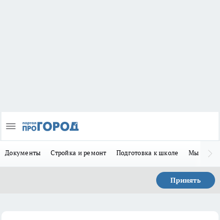
Документы
Стройка и ремонт
Подготовка к школе
Мы в MA
Принять