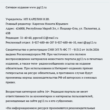
Сетевое издание www.pg12.ru
Учредитель: ИП КАРЕЛИН Н.Ю.
Главный редактор: Карелин Никита Юрьевич
Адрес: 424000, Республика Марий Эл, г. Йошкар-Ола, ул. Палантая, д.
63В
Редакция: 31-40-60, pgorod12@mail.ru
Рекламный отдел: 8-927-680-46-20? 8-927-680-46-10, mari@pg12.ru
Свидетельство о регистрации СМИ ЭЛ № ФС 77 - 91312 от 16.04.2026
выдано Роскомнадзором РФ. При частичном или полном
воспроизведении материалов новостного портала pg12.ru в печатных
изданиях, а также теле- радиосообщениях ссылка на издание
обязательна. При использовании в Интернет-изданиях прямая
гиперссылка на ресурс обязательна, в противном случае будут
применены нормы законодательства РФ об авторских и смежных
правах.
Возрастная категория сайта 16+. Редакция портала не несет
ответственности за комментарии и материалы пользователей,
размещенные на сайте pg12.ru и его субдоменах.
«На информационном ресурсе применяются рекомендательные