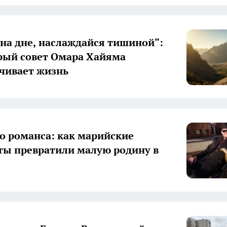
 на дне, наслаждайся тишиной":
рый совет Омара Хайяма
чивает жизнь
до романса: как марийские
ы превратили малую родину в