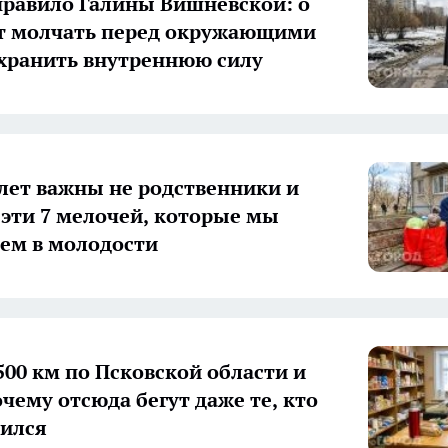
правило Галины Вишневской: о
т молчать перед окружающими
хранить внутреннюю силу
 лет важны не родственники и
а эти 7 мелочей, которые мы
ем в молодости
500 км по Псковской области и
очему отсюда бегут даже те, кто
дился