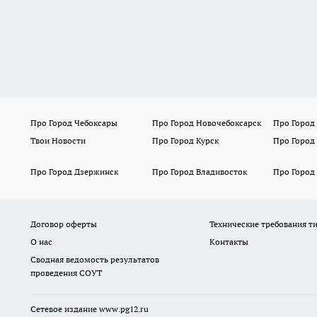
Про Город Чебоксары
Про Город Новочебоксарск
Про Город
Твои Новости
Про Город Курск
Про Город
Про Город Дзержинск
Про Город Владивосток
Про Город
Договор оферты
Технические требования т
О нас
Контакты
Сводная ведомость результатов
проведения СОУТ
Сетевое издание www.pg12.ru