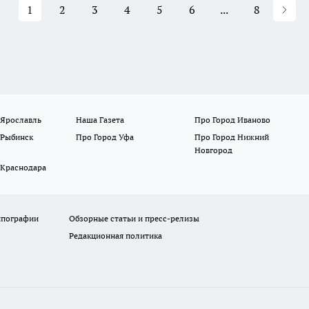
1
2
3
4
5
6
...
8
 Ярославль
Наша Газета
Про Город Иваново
 Рыбинск
Про Город Уфа
Про Город Нижний
Новгород
 Краснодара
ипографии
Обзорные статьи и пресс-релизы
Редакционная политика