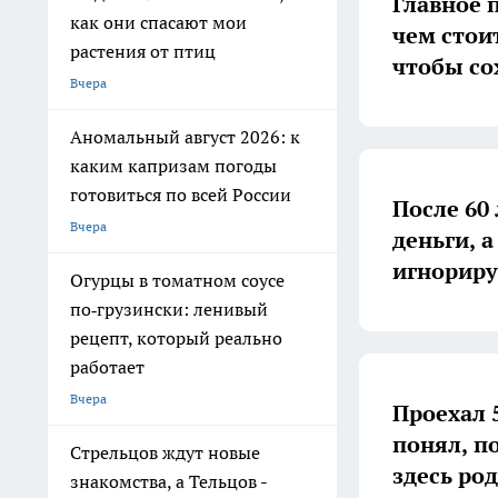
Главное 
как они спасают мои
чем стои
растения от птиц
чтобы со
Вчера
Аномальный август 2026: к
каким капризам погоды
готовиться по всей России
После 60
Вчера
деньги, 
игнориру
Огурцы в томатном соусе
по‑грузински: ленивый
рецепт, который реально
работает
Вчера
Проехал 
понял, п
Стрельцов ждут новые
здесь ро
знакомства, а Тельцов -