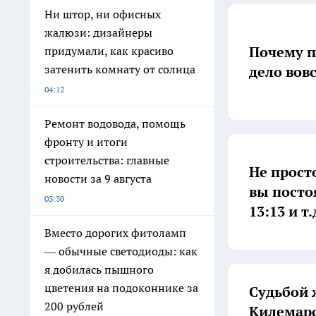
Ни штор, ни офисных
жалюзи: дизайнеры
Почему п
придумали, как красиво
затенить комнату от солнца
дело вовс
04:12
Ремонт водовода, помощь
фронту и итоги
строительства: главные
Не просто
новости за 9 августа
вы постоя
03:30
13:13 и т.
Вместо дорогих фитоламп
— обычные светодиоды: как
я добилась пышного
цветения на подоконнике за
Судьбой 
200 рублей
Килемарс