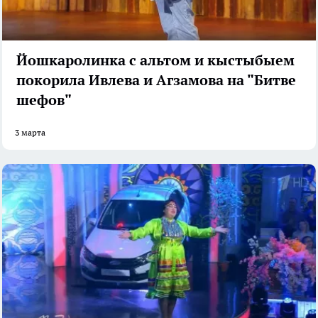
Йошкаролинка с альтом и кыстыбыем
покорила Ивлева и Агзамова на "Битве
шефов"
3 марта