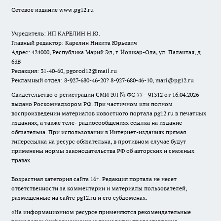
Сетевое издание www.pg12.ru
Учредитель: ИП КАРЕЛИН Н.Ю.
Главный редактор: Карелин Никита Юрьевич
Адрес: 424000, Республика Марий Эл, г. Йошкар-Ола, ул. Палантая, д.
63В
Редакция: 31-40-60, pgorod12@mail.ru
Рекламный отдел: 8-927-680-46-20? 8-927-680-46-10, mari@pg12.ru
Свидетельство о регистрации СМИ ЭЛ № ФС 77 - 91312 от 16.04.2026
выдано Роскомнадзором РФ. При частичном или полном
воспроизведении материалов новостного портала pg12.ru в печатных
изданиях, а также теле- радиосообщениях ссылка на издание
обязательна. При использовании в Интернет-изданиях прямая
гиперссылка на ресурс обязательна, в противном случае будут
применены нормы законодательства РФ об авторских и смежных
правах.
Возрастная категория сайта 16+. Редакция портала не несет
ответственности за комментарии и материалы пользователей,
размещенные на сайте pg12.ru и его субдоменах.
«На информационном ресурсе применяются рекомендательные