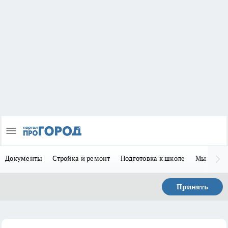
Документы
Стройка и ремонт
Подготовка к школе
Мы в MA
Принять