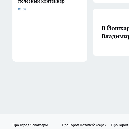
полезный контейнер
01:02
В Йошкар
Владими
Про Город Чебоксары
Про Город Новочебоксарск
Про Город