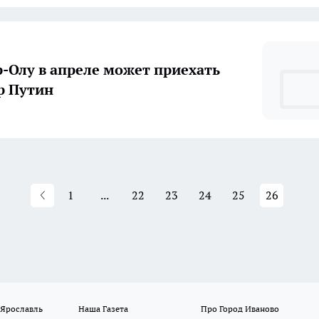
-Олу в апреле может приехать
р Путин
1
...
22
23
24
25
26
 Ярославль
Наша Газета
Про Город Иваново