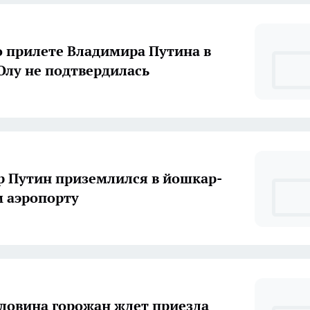
о прилете Владимира Путина в
лу не подтвердилась
 Путин приземлился в йошкар-
 аэропорту
ловина горожан ждет приезда