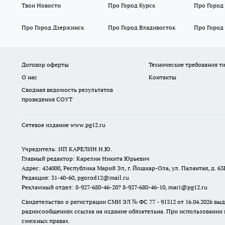
Твои Новости
Про Город Курск
Про Город
Про Город Дзержинск
Про Город Владивосток
Про Город
Договор оферты
Технические требования т
О нас
Контакты
Сводная ведомость результатов
проведения СОУТ
Сетевое издание www.pg12.ru
Учредитель: ИП КАРЕЛИН Н.Ю.
Главный редактор: Карелин Никита Юрьевич
Адрес: 424000, Республика Марий Эл, г. Йошкар-Ола, ул. Палантая, д. 63
Редакция: 31-40-60, pgorod12@mail.ru
Рекламный отдел: 8-927-680-46-20? 8-927-680-46-10, mari@pg12.ru
Свидетельство о регистрации СМИ ЭЛ № ФС 77 - 91312 от 16.04.2026 в
радиосообщениях ссылка на издание обязательна. При использовании 
смежных правах.