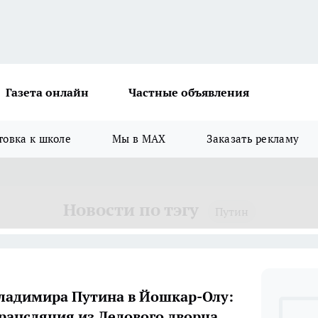
Газета онлайн
Частные объявления
товка к школе
Мы в MAX
Заказать рекламу
Новости по тэгу
Путин
ладимира Путина в Йошкар-Олу:
рансляция из Ледового дворца