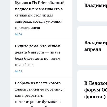
Купила в Fix Price обычный
Владимир
поднос и превратила его в
стильный столик для
завтрака: соседи умоляют
продать идею
01:59
Владимир
Сидите дома: что нельзя
апреля
делать 6 августа — иначе
беда будет хоть по пятам
целый год
01:35
В Ледово
Собрала из пластикового
форум Об
хлама стильную корзинку:
как превратить
фронта (
пятилитровые бутылки в