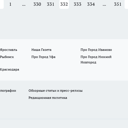
1
...
330
331
332
333
334
...
351
 Ярославль
Наша Газета
Про Город Иваново
 Рыбинск
Про Город Уфа
Про Город Нижний
Новгород
 Краснодара
ипографии
Обзорные статьи и пресс-релизы
Редакционная политика