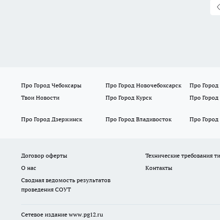
Про Город Чебоксары
Про Город Новочебоксарск
Про Город
Твои Новости
Про Город Курск
Про Город
Про Город Дзержинск
Про Город Владивосток
Про Город
Договор оферты
Технические требования т
О нас
Контакты
Сводная ведомость результатов
проведения СОУТ
Сетевое издание www.pg12.ru