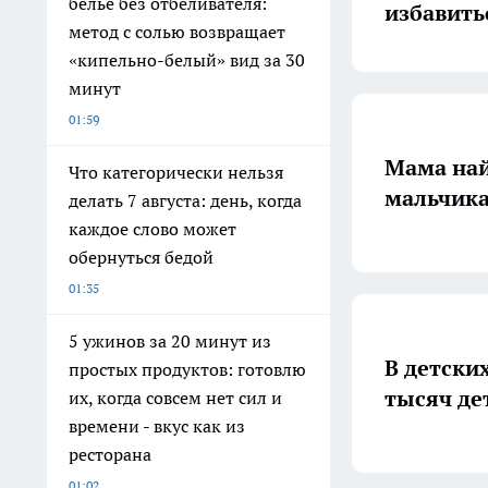
белье без отбеливателя:
избавить
метод с солью возвращает
«кипельно-белый» вид за 30
минут
01:59
Мама най
Что категорически нельзя
мальчика
делать 7 августа: день, когда
каждое слово может
обернуться бедой
01:35
5 ужинов за 20 минут из
В детски
простых продуктов: готовлю
тысяч де
их, когда совсем нет сил и
времени - вкус как из
ресторана
01:02