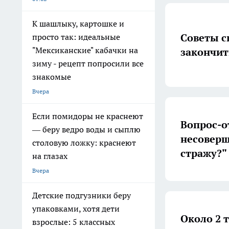
К шашлыку, картошке и
Советы с
просто так: идеальные
"Мексиканские" кабачки на
закончит
зиму - рецепт попросили все
знакомые
Вчера
Если помидоры не краснеют
Вопрос-о
— беру ведро воды и сыплю
несоверш
столовую ложку: краснеют
стражу?"
на глазах
Вчера
Детские подгузники беру
упаковками, хотя дети
Около 2 
взрослые: 5 классных