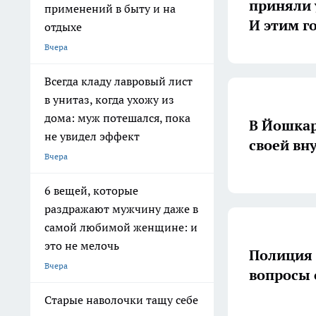
приняли 
применений в быту и на
И этим г
отдыхе
Вчера
Всегда кладу лавровый лист
в унитаз, когда ухожу из
дома: муж потешался, пока
В Йошкар
не увидел эффект
своей вн
Вчера
6 вещей, которые
раздражают мужчину даже в
самой любимой женщине: и
это не мелочь
Полиция 
Вчера
вопросы 
Старые наволочки тащу себе