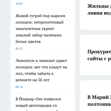
10:05
Жильцы д
ливня во
Живой сугроб под жарким
солнцем: неприхотливый
многолетник укроет
унылый забор тысячами
белых цветов
09:52
Прокурат
сайты с 
Линолеум и ламинат сдают
позиции: вот что кладут на
пол, чтобы забыть о
ремонте на 30 лет
09:19
В Марий 
В Йошкар-Оле появился
полтонн
новый автогородок со