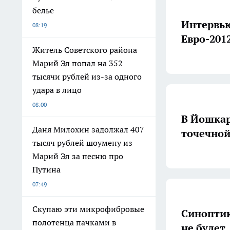
белье
Интервью
08:19
Евро-201
Житель Советского района
Марий Эл попал на 352
тысячи рублей из-за одного
удара в лицо
08:00
В Йошкар
Даня Милохин задолжал 407
точечной
тысяч рублей шоумену из
Марий Эл за песню про
Путина
07:49
Скупаю эти микрофибровые
Синоптик
полотенца пачками в
не будет