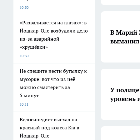
10:30
«Разваливается на глазах»: в
Йошкар-Оле возбудили дело
В Марий 
из-за аварийной
выманил 
«хрущёвки»
10:30
Не спешите нести бутылку к
мусорке: вот что из неё
можно смастерить за
У полице
5 минут
уровень 
10:11
Велосипедист выехал на
красный под колеса Kia в
Йошкар-Оле