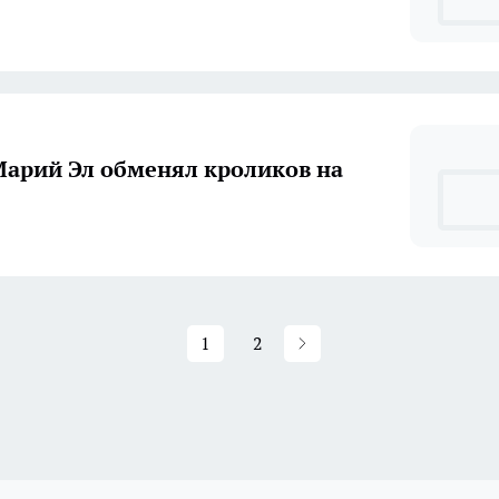
арий Эл обменял кроликов на
1
2