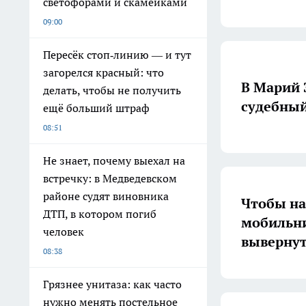
светофорами и скамейками
09:00
Пересёк стоп‑линию — и тут
загорелся красный: что
В Марий 
делать, чтобы не получить
судебный
ещё больший штраф
08:51
Не знает, почему выехал на
встречку: в Медведевском
районе судят виновника
Чтобы на
ДТП, в котором погиб
мобильни
человек
вывернут
08:38
Грязнее унитаза: как часто
нужно менять постельное