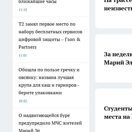
ближайшие часы
неизвест
11:15
Т2 занял первое место по
набору бесплатных сервисов
цифровой защиты – J'son &
Partners
За недел
11:01
Обошла по пользе гречку и
овсянку: названа лучшая
крупа для каш и гарниров -
берите упаковками
10:52
Студенты
О надвигающейся буре
места на
предупредило МЧС жителей
Марий Эл