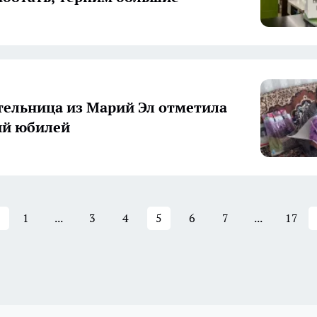
ельница из Марий Эл отметила
ий юбилей
1
...
3
4
5
6
7
...
17