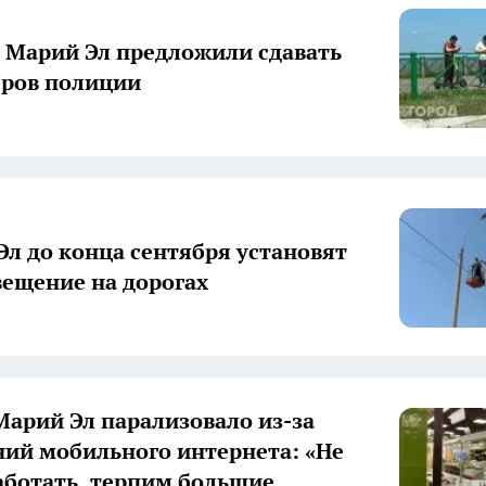
Марий Эл предложили сдавать
ров полиции
Эл до конца сентября установят
вещение на дорогах
арий Эл парализовало из-за
ий мобильного интернета: «Не
ботать, терпим большие