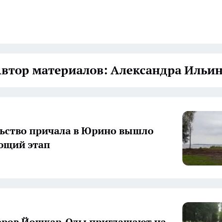
втор материалов: Александра Ильи
ьство причала в Юрино вышло
ющий этап
еров Йошкар-Олы приглашают на