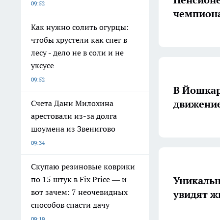
09:52
чемпиона
Как нужно солить огурцы:
чтобы хрустели как снег в
лесу - дело не в соли и не
уксусе
09:52
В Йошкар
движение
Счета Дани Милохина
арестовали из-за долга
шоумена из Звенигово
09:34
Скупаю резиновые коврики
Уникальн
по 15 штук в Fix Price — и
вот зачем: 7 неочевидных
увидят 
способов спасти дачу
09:19