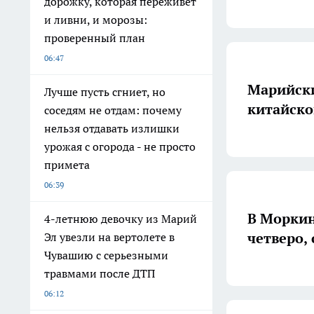
дорожку, которая переживёт
и ливни, и морозы:
проверенный план
06:47
Марийски
Лучше пусть сгниет, но
китайск
соседям не отдам: почему
нельзя отдавать излишки
урожая с огорода - не просто
примета
06:39
В Моркин
4-летнюю девочку из Марий
четверо,
Эл увезли на вертолете в
Чувашию с серьезными
травмами после ДТП
06:12