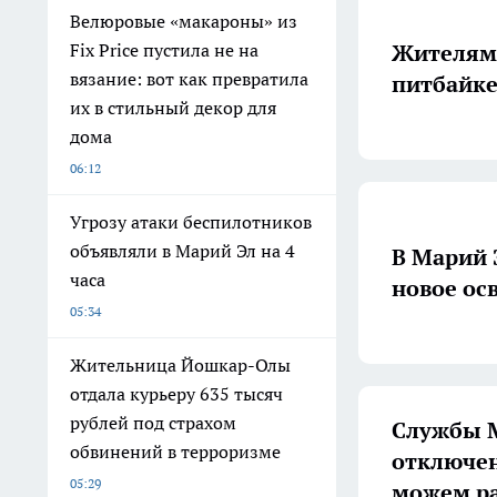
Велюровые «макароны» из
Жителям 
Fix Price пустила не на
вязание: вот как превратила
питбайке
их в стильный декор для
дома
06:12
Угрозу атаки беспилотников
объявляли в Марий Эл на 4
В Марий 
часа
новое ос
05:34
Жительница Йошкар-Олы
отдала курьеру 635 тысяч
рублей под страхом
Службы М
обвинений в терроризме
отключен
05:29
можем ра